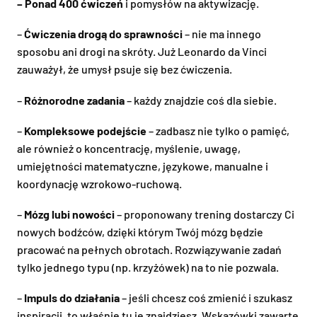
– Ponad 400 ćwiczeń
i pomysłów na aktywizację.
–
Ćwiczenia drogą do sprawności
– nie ma innego
sposobu ani drogi na skróty. Już Leonardo da Vinci
zauważył, że umysł psuje się bez ćwiczenia.
–
Różnorodne zadania
– każdy znajdzie coś dla siebie.
–
Kompleksowe podejście
– zadbasz nie tylko o pamięć,
ale również o koncentrację, myślenie, uwagę,
umiejętności matematyczne, językowe, manualne i
koordynację wzrokowo-ruchową.
–
Mózg lubi nowości
– proponowany trening dostarczy Ci
nowych bodźców, dzięki którym Twój mózg będzie
pracować na pełnych obrotach. Rozwiązywanie zadań
tylko jednego typu (np. krzyżówek) na to nie pozwala.
–
Impuls do działania
– jeśli chcesz coś zmienić i szukasz
inspiracji, to właśnie tu je znajdziesz. Wskazówki zawarte