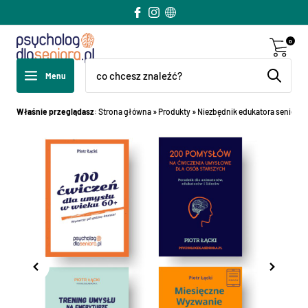
0
Menu
Właśnie przeglądasz
:
Strona główna
»
Produkty
»
Niezbędnik edukatora senioraln