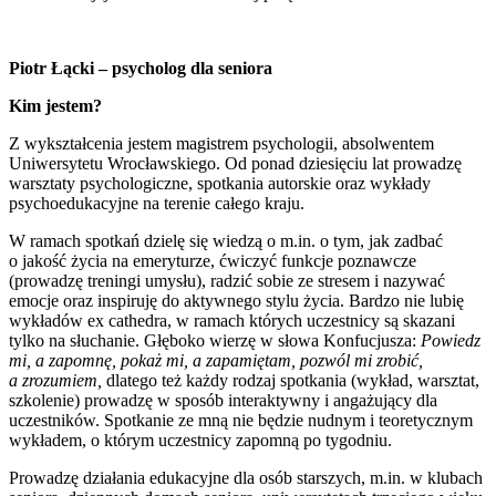
Piotr Łącki – psycholog dla seniora
Kim jestem?
Z wykształcenia jestem magistrem psychologii, absolwentem
Uniwersytetu Wrocławskiego. Od ponad dziesięciu lat prowadzę
warsztaty psychologiczne, spotkania autorskie oraz wykłady
psychoedukacyjne na terenie całego kraju.
W ramach spotkań dzielę się wiedzą o m.in. o tym, jak zadbać
o jakość życia na emeryturze, ćwiczyć funkcje poznawcze
(prowadzę treningi umysłu), radzić sobie ze stresem i nazywać
emocje oraz inspiruję do aktywnego stylu życia. Bardzo nie lubię
wykładów ex cathedra, w ramach których uczestnicy są skazani
tylko na słuchanie. Głęboko wierzę w słowa Konfucjusza:
Powiedz
mi, a zapomnę, pokaż mi, a zapamiętam, pozwól mi zrobić,
a zrozumiem,
dlatego też każdy rodzaj spotkania (wykład, warsztat,
szkolenie) prowadzę w sposób interaktywny i angażujący dla
uczestników. Spotkanie ze mną nie będzie nudnym i teoretycznym
wykładem, o którym uczestnicy zapomną po tygodniu.
Prowadzę działania edukacyjne dla osób starszych, m.in. w klubach