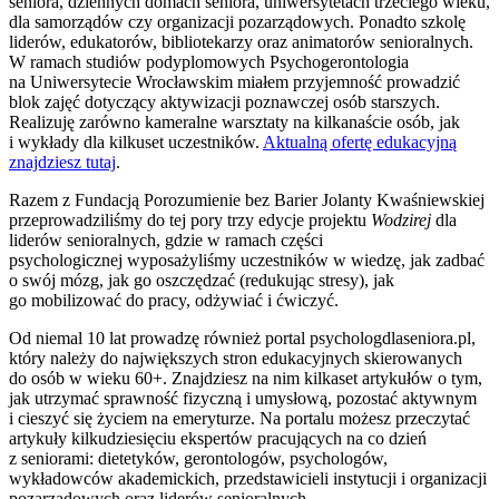
seniora, dziennych domach seniora, uniwersytetach trzeciego wieku,
dla samorządów czy organizacji pozarządowych. Ponadto szkolę
liderów, edukatorów, bibliotekarzy oraz animatorów senioralnych.
W ramach studiów podyplomowych Psychogerontologia
na Uniwersytecie Wrocławskim miałem przyjemność prowadzić
blok zajęć dotyczący aktywizacji poznawczej osób starszych.
Realizuję zarówno kameralne warsztaty na kilkanaście osób, jak
i wykłady dla kilkuset uczestników.
Aktualną ofertę edukacyjną
znajdziesz tutaj
.
Razem z Fundacją Porozumienie bez Barier Jolanty Kwaśniewskiej
przeprowadziliśmy do tej pory trzy edycje projektu
Wodzirej
dla
liderów senioralnych, gdzie w ramach części
psychologicznej wyposażyliśmy uczestników w wiedzę, jak zadbać
o swój mózg, jak go oszczędzać (redukując stresy), jak
go mobilizować do pracy, odżywiać i ćwiczyć.
Od niemal 10 lat prowadzę również portal psychologdlaseniora.pl,
który należy do największych stron edukacyjnych skierowanych
do osób w wieku 60+. Znajdziesz na nim kilkaset artykułów o tym,
jak utrzymać sprawność fizyczną i umysłową, pozostać aktywnym
i cieszyć się życiem na emeryturze. Na portalu możesz przeczytać
artykuły kilkudziesięciu ekspertów pracujących na co dzień
z seniorami: dietetyków, gerontologów, psychologów,
wykładowców akademickich, przedstawicieli instytucji i organizacji
pozarządowych oraz liderów senioralnych.