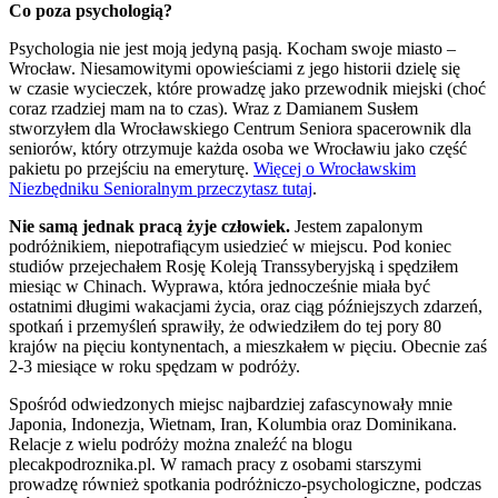
Co poza psychologią?
Psychologia nie jest moją jedyną pasją. Kocham swoje miasto –
Wrocław. Niesamowitymi opowieściami z jego historii dzielę się
w czasie wycieczek, które prowadzę jako przewodnik miejski (choć
coraz rzadziej mam na to czas). Wraz z Damianem Susłem
stworzyłem dla Wrocławskiego Centrum Seniora spacerownik dla
seniorów, który otrzymuje każda osoba we Wrocławiu jako część
pakietu po przejściu na emeryturę.
Więcej o Wrocławskim
Niezbędniku Senioralnym przeczytasz tutaj
.
Nie samą jednak pracą żyje człowiek.
Jestem zapalonym
podróżnikiem, niepotrafiącym usiedzieć w miejscu. Pod koniec
studiów przejechałem Rosję Koleją Transsyberyjską i spędziłem
miesiąc w Chinach. Wyprawa, która jednocześnie miała być
ostatnimi długimi wakacjami życia, oraz ciąg późniejszych zdarzeń,
spotkań i przemyśleń sprawiły, że odwiedziłem do tej pory 80
krajów na pięciu kontynentach, a mieszkałem w pięciu. Obecnie zaś
2-3 miesiące w roku spędzam w podróży.
Spośród odwiedzonych miejsc najbardziej zafascynowały mnie
Japonia, Indonezja, Wietnam, Iran, Kolumbia oraz Dominikana.
Relacje z wielu podróży można znaleźć na blogu
plecakpodroznika.pl. W ramach pracy z osobami starszymi
prowadzę również spotkania podróżniczo-psychologiczne, podczas