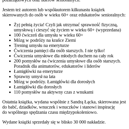
Jestem też autorem lub współautorem kilkunastu książek
skierowanych do osób w wieku 60+ oraz edukatorów senioralnych:
Żyj pełnią życia! Czyli jak utrzymać sprawność fizyczną,
umysłową i cieszyć się życiem w wieku 60+ (wyprzedana)
100 ćwiczeń dla umysłu w wieku 60+
Mózg w podróży na krańce Ziemi
Trening umysłu na emeryturze
Ćwiczenia pamięci dla osób starszych. I nie tylko!
Ćwiczenia umysłowe dla młodych duchem na cały rok
200 pomysłów na ćwiczenia umysłowe dla osób starszych.
Poradnik dla animatorów, edukatorów i liderów
Łamigłówki na emeryturze
Sprawny umysł na lata
Mózg w podróży. Łamigłówki dla dorosłych
Łamigłówki dla dorosłych
110 pomysłów na aktywny czas z wnukami
Ostatnia książka, wydana wspólnie z Sandrą Łącka, skierowana jest
do babć, dziadków, wnuczek i wnuczków i stanowi inspirację
do wspólnego spędzania czasu międzypokoleniowo.
Wydane książki sprzedały się w blisko 30 000 nakładzie.