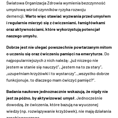
Światowa Organizacja Zdrowia wymienia bezczynność
umysłową wśród czynników ryzyka rozwoju
demencji.
Warto więc stawiać wyzwania przed umysłem
i regularnie mierzyć się z ćwiczeniami, łamigłówkami
oraz aktywnościami, które wykorzystują potencjał
naszego umysłu.
Dobrze jest nie ulegać powszechnie powtarzanym mitom
o uczeniu się oraz ćwiczeniu pamięci na emeryturze.
Do
najpopularniejszych z nich należą: „już niczego nie
jestem w stanie się nauczyć”, „jestem na to za stary”,
„uzupełniam krzyżówki i to wystarczy”, „wszystko dobrze
funkcjonuje, to dlaczego mam ćwiczyć pamięć?”.
Badania naukowe jednoznacznie wskazują, że nigdy nie
jest za późno, by aktywizować umysł.
Jednocześnie
dowodzą, że ćwiczenia, które bazują na wyuczonej
wiedzy (np. rozwiązywanie krzyżówek), nie mają działania
zapobiegawczego.