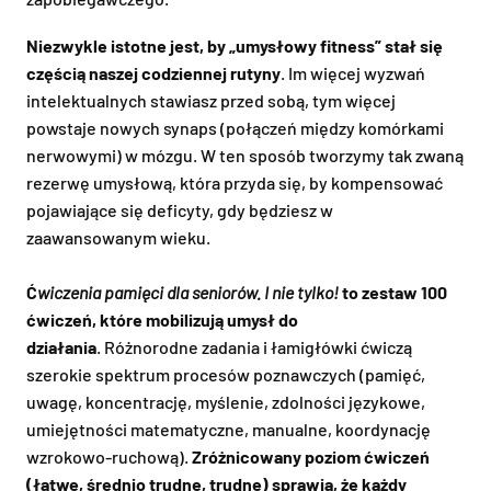
Niezwykle istotne jest, by „umysłowy fitness” stał się
częścią naszej codziennej rutyny
. Im więcej wyzwań
intelektualnych stawiasz przed sobą, tym więcej
powstaje nowych synaps (połączeń między komórkami
nerwowymi) w mózgu. W ten sposób tworzymy tak zwaną
rezerwę umysłową, która przyda się, by kompensować
pojawiające się deficyty, gdy będziesz w
zaawansowanym wieku.
Ć
wiczenia pamięci dla seniorów. I nie tylko!
to zestaw 100
ćwiczeń, które mobilizują umysł do
działania
. Różnorodne zadania i łamigłówki ćwiczą
szerokie spektrum procesów poznawczych (pamięć,
uwagę, koncentrację, myślenie, zdolności językowe,
umiejętności matematyczne, manualne, koordynację
wzrokowo-ruchową).
Zróżnicowany poziom ćwiczeń
(łatwe, średnio trudne, trudne) sprawia, że każdy